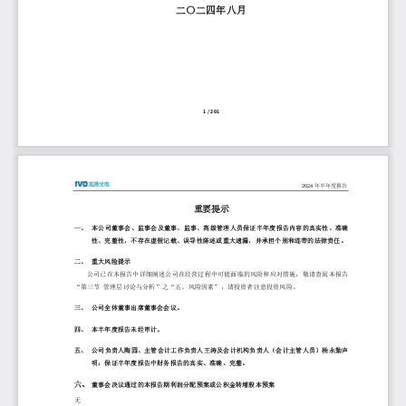
二〇二
四
年
八
月
1
/ 
201
2024
年半年度报告
重要提示
一、
本公司董事会、监事会及董事、监事、高级管理人员保证
半
年度报告内容的真实
性
、准确
性
、完整
性
，不存在虚假记载、误导性陈述或重大遗漏，并承担个别和连带的法律责任。
二、
重大风险提示
公司已在本报告中详细阐述公司在经营过程中可能面临的风险和应对措施，敬请查阅本报告
“第三节
管理层讨论与分析”之“
五
、风险因素”
，请投资者注意投资风险。
三、
公司
全体董事出席
董事会会议。
四、
本半年度报告
未经审计
。
五、
公司负责人
陶园
、主管会计工作负责人
王涛
及会计机构负责人（会计主管人员）
杨永勤
声
明：保证半年度报告中财务报告的真实、准确、完整。
六、
董事会决议通过的本报告期利润分配预案或公积金转增股本预案
无