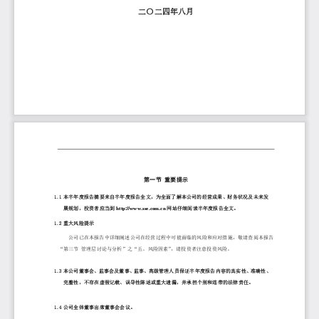
二〇二四年
八
月
第一节
重要提示
1.1
本半年度报告摘要来自半年度报告全文，为全面了解本公司的经营成果、财务状况及未来发
://
.
.
.
http
www
sse
com
cn
展规划，投资者应当到
网站仔细阅读半年度报告全文。
1.2
重大风险提示
公司已在本报告中详细阐述公司在经营过程中可能面临的风险和应对措施，敬请查阅本报告
“
第三节
管理层讨论与分析”之“
五
、风险因素”
，请投资者注意投资风险。
1.3
本公司董事会、监事会及董事、监事、高级管理人员保证
半
年度报告内容的真实
性
、准确
性
、
完整
性
，不存在虚假记载、误导性陈述或重大遗漏，并承担个别和连带的法律责任。
1.4
公司全体董事出席董事会会议。