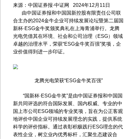
来源：中国证券报·中证网
2024
年
12
月
11
日
由中国证券报和中国国新控股有限责任公司联
合主办的
2024
金牛企业可持续发展论坛暨第二届国
新杯·
ESG
金牛奖颁奖典礼在上海青浦举行。龙腾
光电凭借其在环境、社会和公司治理（
ESG
）领域
卓越的治理水平，荣获“
ESG
金牛奖百强”奖项，企
业价值得到进一步印证。
龙腾光电荣获“
ESG
金牛奖百强”
“国新杯·
ESG
金牛奖”是由中国证券报和中国国
新共同评选的符合国际发展、国内权威、专业的中
国上市公司
ESG
领域的专业奖项，旨在为公正客观
地评价中国企业可持续发展理念的实践，提供系统
科学的评价指标。通过表彰积极践行
ESG
理念的代
表性企业，树立业内优秀标杆，汇聚生态建设合