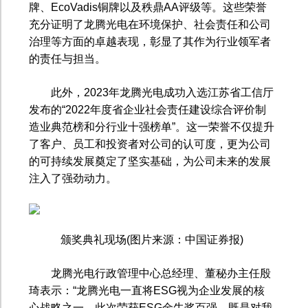
牌、
EcoVadis
铜牌以及秩鼎
AA
评级等。这些荣誉
充分证明了龙腾光电在环境保护、社会责任和公司
治理等方面的卓越表现，彰显了其作为行业领军者
的责任与担当。
此外，
2023
年龙腾光电成功入选江苏省工信厅
发布的“
2022
年度省企业社会责任建设综合评价制
造业典范榜和分行业十强榜单”。这一荣誉不仅提升
了客户、员工和投资者对公司的认可度，更为公司
的可持续发展奠定了坚实基础，为公司未来的发展
注入了强劲动力。
颁奖典礼现场
(
图片来源：中国证券报
)
龙腾光电行政管理中心总经理、董秘办主任殷
琦表示：“龙腾光电一直将
ESG
视为企业发展的核
心战略之一。此次荣获
ESG
金牛奖百强，既是对我