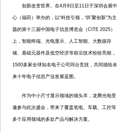
创新改变世界。在
4
月
9
日至
11
日于深圳会展中
心（福田）举办的，以
“
科技引领，
‘
圳
’
聚创新
”
为主
题的第十三届中国电子信息博览会（
CITE 2025
）
上，智能终端、光电显示、人工智能、大数据存
储、基础元器件及低空经济等前沿技术纷纷亮相，
1500
多家全球知名电子公司同台竞技，共同描绘未
来十年电子信息产业发展蓝图。
作为中小尺寸显示领域的领头羊，龙腾光电受
邀参与此次盛会，带来了覆盖笔电、车载、工控等
多个应用领域的多款产品与解决方案。