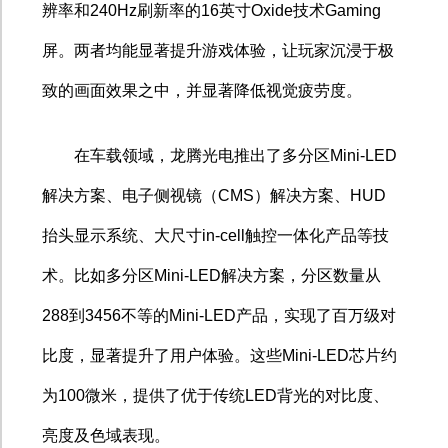
辨率和
240Hz
刷新率的
16
英寸
Oxide
技术
Gaming
屏。两者均能显著提升游戏体验，让玩家沉浸于极
致的画面效果之中，并显著降低视觉疲劳度。
在车载领域，龙腾光电推出了多分区
Mini-LED
解决方案、电子侧视镜（
CMS
）解决方案、
HUD
抬头显示系统、大尺寸
in-cell
触控一体化产品等技
术。比如多分区
Mini-LED
解决方案，分区数量从
288
到
3456
不等的
Mini-LED
产品，实现了百万级对
比度，显著提升了用户体验。这些
Mini-LED
芯片约
为
100
微米，提供了优于传统
LED
背光的对比度、
亮度及色域表现。