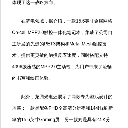
体现了这一战略方向。
在笔电领域，据介绍，一款
15.6
英寸金属网格
On-cell MPP2.0
触控一体化笔记本，集成了公司自
主研发的先进的
PET3
架构和
Metal Mesh
触控技
术，提供更灵敏的触摸反应速度，同时搭配支持
4096
级压感的
MPP2.0
主动笔，为用户带来了流畅
的书写和绘画体验。
此外，龙腾光电还展示了两款专为游戏设计的
屏幕：一款是配备
FHD
全高清分辨率和
144Hz
刷新
率的
15.6
英寸
Gaming
屏；另一款则是具有
2.5K
分