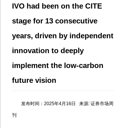
IVO had been on the CITE
stage for 13 consecutive
years, driven by independent
innovation to deeply
implement the low-carbon
future vision
发布时间：
2025
年
4
月
16
日
来源
:
证券市场周
刊