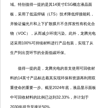
域。特别值得一提的是其
14
英寸
ESG
概念液晶面
板，采用了低温焊锡（
LTS
）技术降低焊接能耗，
并验证偏光片和上下扩散膜片不含挥发性有机化合
物（
VOC
），从而减少环境污染。此外，龙腾光电
还采用
100%
可持续材料进行产品包装，实现了从
生产到出货环节的全面低碳环保。
值得一提的是，龙腾光电的首支使用可回收材
料的
14
英寸产品标志着其实现环保和资源再利用双
重使命的重要一步。截至
2024
年底，液晶显示面板
中可回收材料的比例已达到
32.33%
，并计划于
2030
年提升至接近
50%
。