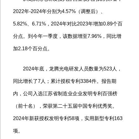
2022
年
-2024
年分别为
4.57%
（调整后）、
5.82%
、
6.71%
，
2024
年对比
2023
年增加
0.89
个百
分点。到今年一季度，该数据增至
7.96%
，同比增
加
2.18
个百分点。
2024
年底，龙腾光电研发人员数量为
523
人，
同比增长了
7
人；累计授权专利
3384
件。报告期
内，公司入选江苏省制造业企业发明专利百强榜
（前十名），荣获第二十五届中国专利优秀奖。
2024
年新获授权发明专利
58
项，实用新型专利
163
项。