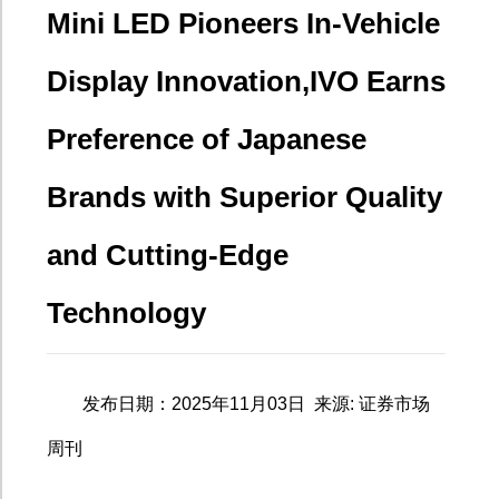
Mini LED Pioneers In-Vehicle
Display Innovation,IVO Earns
Preference of Japanese
Brands with Superior Quality
and Cutting-Edge
Technology
发布日期：
2025
年
11
月
03
日
来源
:
证券市场
周刊