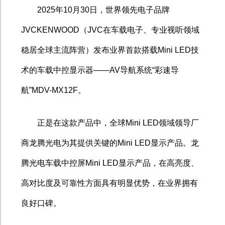
2025
年
10
月
30
日，世界领先电子品牌
JVCKENWOOD
（
JVC
在车载电子、专业视听领域
稳居全球主流阵营）发布业界首款搭载
Mini LED
技
术的车载中控显示器
——AV
导航系统
“
彩速导
航
”MDV-MX12F
。
正是在这款产品中，全球
Mini LED
领域领导厂
商龙腾光电为其提供关键的
Mini LED
显示产品。龙
腾光电车载中控屏
Mini LED
显示产品，在高亮度、
高对比度及可靠性方面具有明显优势，在业界拥有
良好口碑。