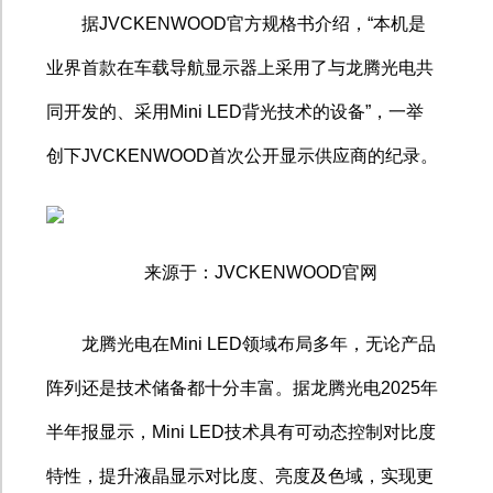
据
JVCKENWOOD
官方规格书介绍，
“
本机是
业界首款在车载导航显示器上采用了与龙腾光电共
同开发的、采用
Mini LED
背光技术的设备
”
，一举
创下
JVCKENWOOD
首次公开显示供应商的纪录。
来源于：
JVCKENWOOD
官网
龙腾光电在
Mini LED
领域布局多年，无论产品
阵列还是技术储备都十分丰富。据龙腾光电
2025
年
半年报显示，
Mini LED
技术具有可动态控制对比度
特性，提升液晶显示对比度、亮度及色域，实现更