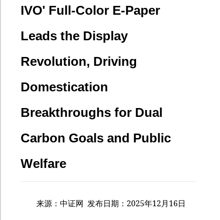
IVO' Full-Color E-Paper
Leads the Display
Revolution, Driving
Domestication
Breakthroughs for Dual
Carbon Goals and Public
Welfare
2025
12
16
来源：中证网
发布日期：
年
月
日