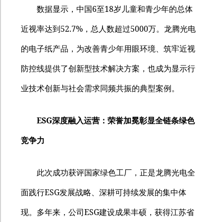
6
18
数据显示，中国
至
岁儿童和青少年的总体
52.7%
5000
近视率达到
，总人数超过
万。龙腾光电
的电子纸产品，为改善青少年用眼环境、筑牢近视
防控线提供了创新型技术解决方案，也成为显示行
业技术创新与社会需求同频共振的典型案例。
ESG
深度融入运营：荣誉加冕彰显全链条绿色
竞争力
此次成功获评国家绿色工厂，正是龙腾光电全
ESG
面践行
发展战略、深耕可持续发展的集中体
ESG
现。多年来，公司
建设成果丰硕，获得江苏省