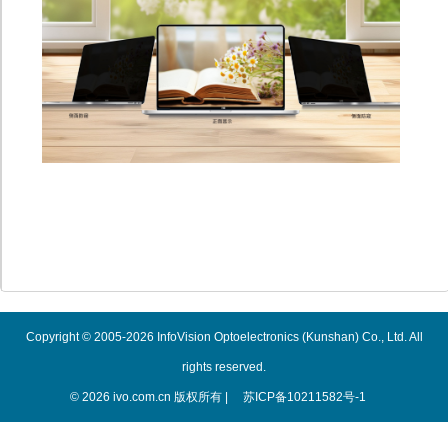
Copyright © 2005-2026 InfoVision Optoelectronics (Kunshan) Co., Ltd. All
rights reserved.
© 2026 ivo.com.cn 版权所有 |
苏ICP备10211582号-1