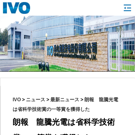
IVO
>
ニュース
>
最新ニュース
>
朗報 龍騰光電
は省科学技術賞の一等賞を獲得した
朗報 龍騰光電は省科学技術