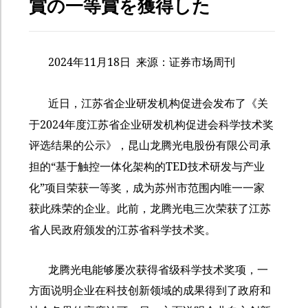
賞の一等賞を獲得した
2024
11
18
年
月
日
来源：
证券市场周刊
近日，江苏省企业研发机构促进会发布了《关
2024
于
年度江苏省企业研发机构促进会科学技术奖
评选结果的公示》，昆山龙腾光电股份有限公司承
“
TED
担的
基于触控一体化架构的
技术研发与产业
”
化
项目荣获一等奖，成为苏州市范围内唯一一家
获此殊荣的企业。此前，龙腾光电三次荣获了江苏
省人民政府颁发的江苏省科学技术奖。
龙腾光电能够屡次获得省级科学技术奖项，一
方面说明企业在科技创新领域的成果得到了政府和