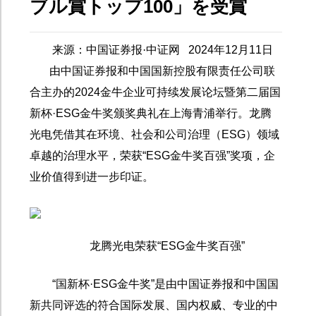
ブル賞トップ100」を受賞
来源：中国证券报·中证网
2024
年
12
月
11
日
由中国证券报和中国国新控股有限责任公司联
合主办的
2024
金牛企业可持续发展论坛暨第二届国
新杯·
ESG
金牛奖颁奖典礼在上海青浦举行。龙腾
光电凭借其在环境、社会和公司治理（
ESG
）领域
卓越的治理水平，荣获“
ESG
金牛奖百强”奖项，企
业价值得到进一步印证。
龙腾光电荣获“
ESG
金牛奖百强”
“国新杯·
ESG
金牛奖”是由中国证券报和中国国
新共同评选的符合国际发展、国内权威、专业的中